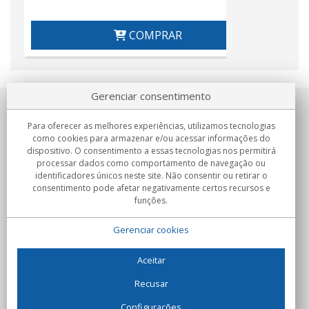
COMPRAR
Gerenciar consentimento
Sobre nosotros
Para oferecer as melhores experiências, utilizamos tecnologias
como cookies para armazenar e/ou acessar informações do
Compromissos
dispositivo. O consentimento a essas tecnologias nos permitirá
processar dados como comportamento de navegação ou
identificadores únicos neste site. Não consentir ou retirar o
Compras
consentimento pode afetar negativamente certos recursos e
funções.
Colectivos
Gerenciar cookies
Parceiros
Informação
Aceitar
Recusar
Configurações