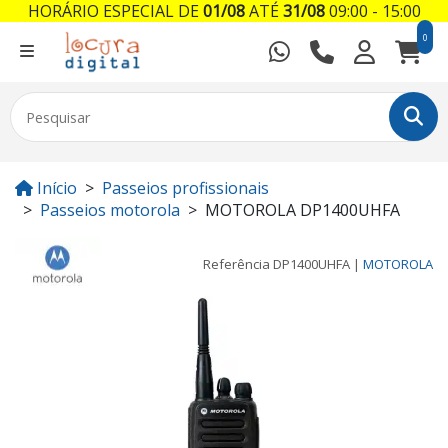
HORÁRIO ESPECIAL DE
01/08
ATÉ
31/08
09:00 - 15:00
0
Início
Passeios profissionais
Passeios motorola
MOTOROLA DP1400UHFA
Referência
DP1400UHFA
|
MOTOROLA