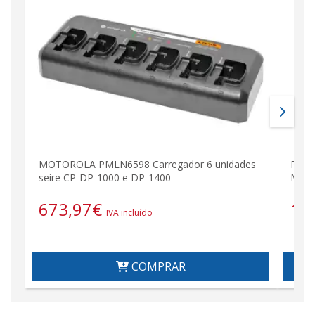
MOTOROLA PMLN6598 Carregador 6 unidades
PIN-4
seire CP-DP-1000 e DP-1400
MOTO
673,97
€
19
IVA incluído
COMPRAR