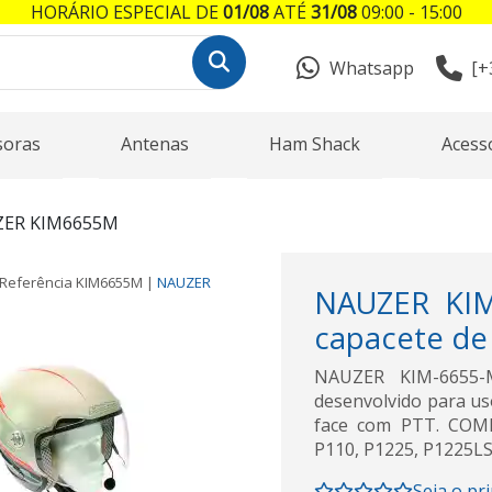
HORÁRIO ESPECIAL DE
01/08
ATÉ
31/08
09:00 - 15:00
Whatsapp
[+
soras
Antenas
Ham Shack
Acess
ER KIM6655M
Referência
KIM6655M
|
NAUZER
NAUZER KIM
capacete de
NAUZER KIM-6655-M
desenvolvido para us
face com PTT. COM
P110, P1225, P1225LS
Seja o pr