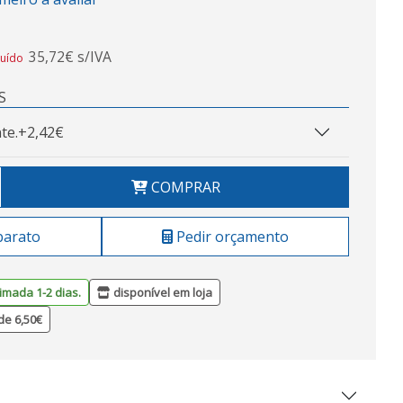
35,72€ s/IVA
luído
S
te.
+2,42€
COMPRAR
barato
Pedir orçamento
imada 1-2 dias.
disponível em loja
de 6,50€