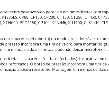
pecialmente desenvolvido para uso em motocicletas com ca
P1225LS, CP88, CP150, CP200, CT150, CT250, CT450, CT450
00, XTN600, PRO1150, CP100, XTN446, XU1100, CLS1110, CL
o em capacetes jet (aberto) ou modulares (dobráveis), com m
 de pressão incorpora uma tira de velcro para montar no gu
m em menos de dois minutos, podendo deixar microfone e al
ocicletas e capacetes full-face (fechados). Incorpora um mi
bos reforçados. O botão de pressão incorpora uma tira de v
 fixação adesiva resistente. Montagem em menos de dois m