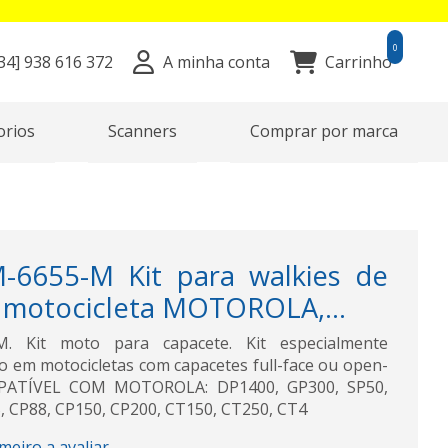
0
34]
938 616 372
A minha conta
Carrinho
orios
Scanners
Comprar por marca
-6655-M Kit para walkies de
 motocicleta MOTOROLA,...
. Kit moto para capacete. Kit especialmente
o em motocicletas com capacetes full-face ou open-
PATÍVEL COM MOTOROLA: DP1400, GP300, SP50,
, CP88, CP150, CP200, CT150, CT250, CT4
imeiro a avaliar