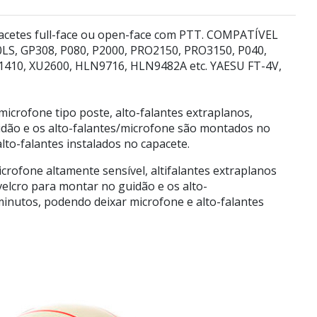
pacetes full-face ou open-face com PTT. COMPATÍVEL
LS, GP308, P080, P2000, PRO2150, PRO3150, P040,
S1410, XU2600, HLN9716, HLN9482A etc. YAESU FT-4V,
icrofone tipo poste, alto-falantes extraplanos,
idão e os alto-falantes/microfone são montados no
to-falantes instalados no capacete.
crofone altamente sensível, altifalantes extraplanos
elcro para montar no guidão e os alto-
inutos, podendo deixar microfone e alto-falantes