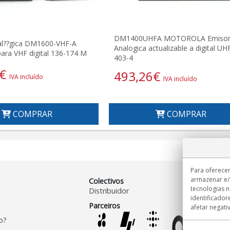
DM1400UHFA MOTOROLA Emiso
al??gica DM1600-VHF-A
Analogica actualizable a digital UH
para VHF digital 136-174 M
403-4
€
493,26
€
IVA incluído
IVA incluído
COMPRAR
COMPRAR
Para oferecer
armazenar e/
Colectivos
tecnologias 
Distribuidor
identificador
Parceiros
afetar negati
o?