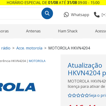
HORÁRIO ESPECIAL DE
01/08
ATÉ
31/08
09:00 - 15:00
Whatsapp
[+
soras
Antenas
Ham Shack
Acess
 rádio
Acce. motorola
MOTOROLA HKVN4204
erência
HKVN4204
|
MOTOROLA
Atualizaç
HKVN4204 pa
MOTOROLA HKVN4204 
licença para ativar de
Seja o pr