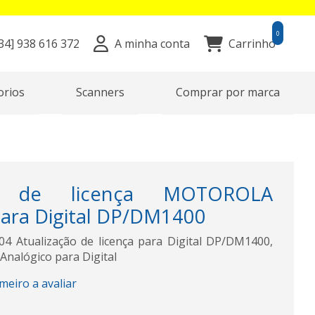
0
34]
938 616 372
A minha conta
Carrinho
orios
Scanners
Comprar por marca
ão de licença MOTOROLA
ra Digital DP/DM1400
Atualização de licença para Digital DP/DM1400,
 Analógico para Digital
imeiro a avaliar