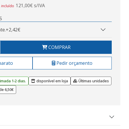
121,00€ s/IVA
 incluído
S
te.
+2,42€
COMPRAR
barato
Pedir orçamento
imada 1-2 dias.
disponível em loja
Últimas unidades
de 6,50€