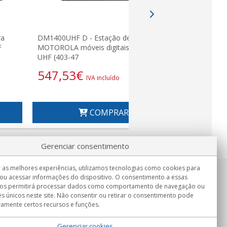
ra
DM1400UHF D - Estação de
Estação A
F
MOTOROLA móveis digitais (1-25 W)
MOTOROLA a
UHF (403-47
digitais
547,53
€
493,2
IVA incluído
COMPRAR
Gerenciar consentimento
 as melhores experiências, utilizamos tecnologias como cookies para
ou acessar informações do dispositivo. O consentimento a essas
Informação
nos permitirá processar dados como comportamento de navegação ou
Seg.-Sex. 9:00h - 15:00h.
es únicos neste site. Não consentir ou retirar o consentimento pode
Entrega em
vamente certos recursos e funções.
Gerenciar cookies