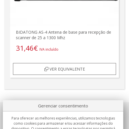
BIDATONG AS-4 Antena de base para recepção de
scanner de 25 a 1300 Mhz
31,46
€
IVA incluído
VER EQUIVALENTE
Gerenciar consentimento
Sobre nosotros
Para oferecer as melhores experiências, utilizamos tecnologias
como cookies para armazenar e/ou acessar informações do
Compromissos
dispositivo. O consentimento a essas tecnologias nos permitirá