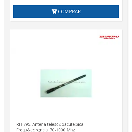
COMPRAR
RH-795. Antena telesc&oacute;pica .
Frequ&ecirc;ncia: 70-1000 Mhz