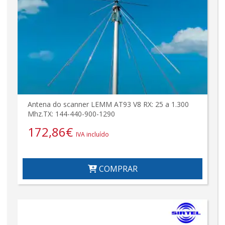
Antena do scanner LEMM AT93 V8 RX: 25 a 1.300
Mhz.TX: 144-440-900-1290
172,86
€
IVA incluído
COMPRAR