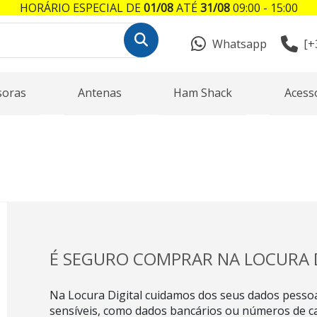
HORÁRIO ESPECIAL DE
01/08
ATÉ
31/08
09:00 - 15:00
Whatsapp
[+
soras
Antenas
Ham Shack
Acess
É SEGURO COMPRAR NA LOCURA D
Na Locura Digital cuidamos dos seus dados pesso
sensíveis, como dados bancários ou números de ca