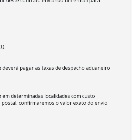
tir deste contrato enviando um e-mail para
.).
te deverá pagar as taxas de despacho aduaneiro
eto em determinadas localidades com custo
 postal, confirmaremos o valor exato do envio