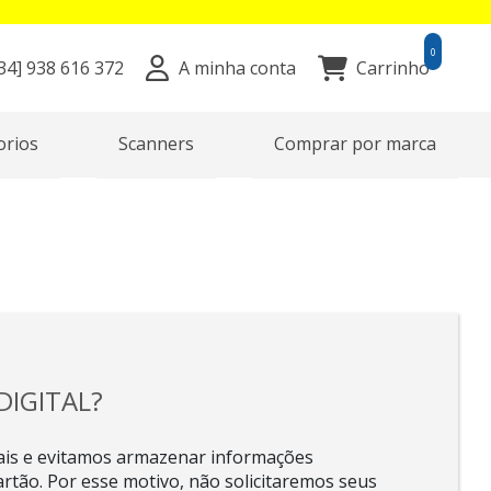
0
34]
938 616 372
A minha conta
Carrinho
orios
Scanners
Comprar por marca
IGITAL?
ais e evitamos armazenar informações
rtão. Por esse motivo, não solicitaremos seus