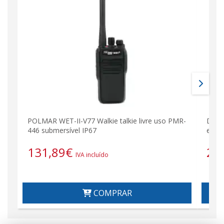
POLMAR WET-II-V77 Walkie talkie livre uso PMR-
DJ-D-
446 submersível IP67
e DM
131,89
€
23
IVA incluído
COMPRAR