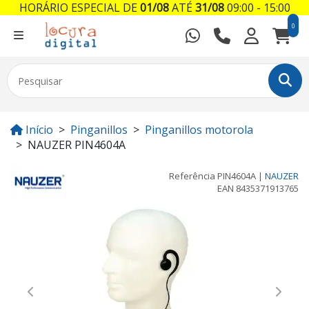
HORÁRIO ESPECIAL DE
01/08
ATÉ
31/08
09:00 - 15:00
0
Início
Pinganillos
Pinganillos motorola
NAUZER PIN4604A
Referência
PIN4604A
|
NAUZER
EAN
8435371913765
Previous
Next