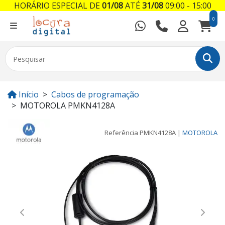
HORÁRIO ESPECIAL DE
01/08
ATÉ
31/08
09:00 - 15:00
0
Início
Cabos de programação
MOTOROLA PMKN4128A
Referência
PMKN4128A
|
MOTOROLA
Previous
Next