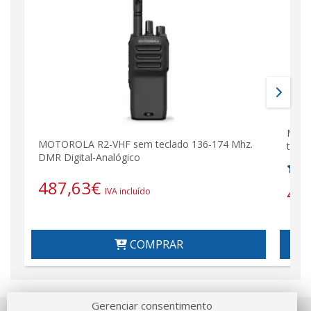
MOTO
MOTOROLA R2-VHF sem teclado 136-174 Mhz.
tecl
DMR Digital-Analógico
487,63
€
48
IVA incluído
COMPRAR
Gerenciar consentimento