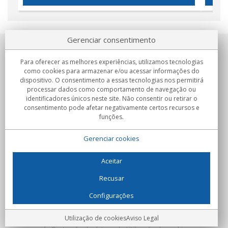
Gerenciar consentimento
Sobre nosotros
Para oferecer as melhores experiências, utilizamos tecnologias
como cookies para armazenar e/ou acessar informações do
Compromissos
dispositivo. O consentimento a essas tecnologias nos permitirá
processar dados como comportamento de navegação ou
identificadores únicos neste site. Não consentir ou retirar o
Compras
consentimento pode afetar negativamente certos recursos e
funções.
Colectivos
Gerenciar cookies
Parceiros
Informação
Aceitar
Recusar
Configurações
C/Flassaders, 13, Nave 6, 08130 Santa Perpètua de Mogoda
(Barcelona) - Espanha
Locura Digital - Todos os direitos reservados
Aviso Legal
Utilização de cookies
Aviso Legal