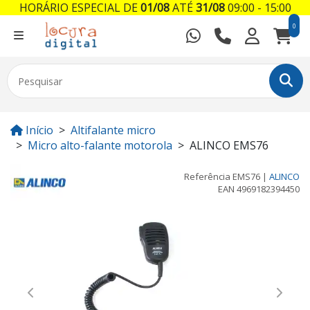
HORÁRIO ESPECIAL DE
01/08
ATÉ
31/08
09:00 - 15:00
0
Início
Altifalante micro
Micro alto-falante motorola
ALINCO EMS76
Referência
EMS76
|
ALINCO
EAN
4969182394450
Previous
Next