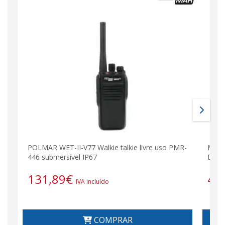
POLMAR WET-II-V77 Walkie talkie livre uso PMR-
MOTO
446 submersível IP67
DMR 
131,89
€
48
IVA incluído
COMPRAR