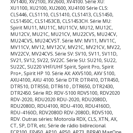
XV1400, XV2100, XV2600, XV4100. Série XU:
XU1100, XU2100, XU2600, XU4100 Série CLS:
CLS446, CLS1110, CLS1410, CLS1413, CLS1450,
CLS1450C, CLS1453CB, CLS1453CH. Série MU:
Spirit MU11, MU11C, MU11CV, MU12, MU12C,
MU12CV, MU21C, MU21CV, MU22CVS, MU24CV,
MU24CVS, MU24CVST. Série MV: MV11, MV11C,
MV11CV, MV12, MV12CV, MV21C, MV21CV, MV22,
MV22CV, MV24CVS. Série SV: SV10, SV11, SV11D,
SV21, SV12, SV22, SV22C. Série SU: SU210, SU22,
SU22C, SU220 VHF/UHF Spirit, Spirit Pro, Spirit
Pro+, Spirit HP 10. Série AX: AXV5100, AXV 5100,
AXU4100, AXU 4100. Série DTR: DTR410, DTR450,
DTR510, DTR550, DTR610 , DTR650, DTR2430,
DTR2450. Série RD: RDV-5100 RDV5100, RDV2020
RDV-2020, RDU2020 RDU-2020, RDU2080D,
RDU2080D, RDU4100, RDU-4100, RDU4160D,
RDU-4160D, RDV2080D RDV-2080D, RDV5100,
RDV. Outras séries: Motorola RDX, CLS, XTN, AX,
CT, SP, DTR, etc. Série de rádio bidirecional.
ECP100, EP450, AP10, AP50, AP73, BPR40 MagOne,