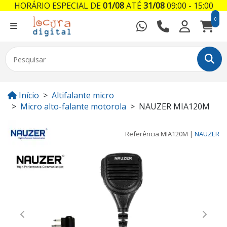
HORÁRIO ESPECIAL DE
01/08
ATÉ
31/08
09:00 - 15:00
0
Início
Altifalante micro
Micro alto-falante motorola
NAUZER MIA120M
Referência
MIA120M
|
NAUZER
Previous
Next