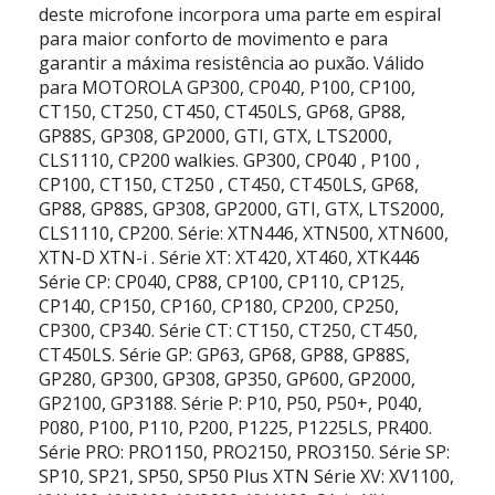
deste microfone incorpora uma parte em espiral
para maior conforto de movimento e para
garantir a máxima resistência ao puxão. Válido
para MOTOROLA GP300, CP040, P100, CP100,
CT150, CT250, CT450, CT450LS, GP68, GP88,
GP88S, GP308, GP2000, GTI, GTX, LTS2000,
CLS1110, CP200 walkies. GP300, CP040 , P100 ,
CP100, CT150, CT250 , CT450, CT450LS, GP68,
GP88, GP88S, GP308, GP2000, GTI, GTX, LTS2000,
CLS1110, CP200. Série: XTN446, XTN500, XTN600,
XTN-D XTN-i . Série XT: XT420, XT460, XTK446
Série CP: CP040, CP88, CP100, CP110, CP125,
CP140, CP150, CP160, CP180, CP200, CP250,
CP300, CP340. Série CT: CT150, CT250, CT450,
CT450LS. Série GP: GP63, GP68, GP88, GP88S,
GP280, GP300, GP308, GP350, GP600, GP2000,
GP2100, GP3188. Série P: P10, P50, P50+, P040,
P080, P100, P110, P200, P1225, P1225LS, PR400.
Série PRO: PRO1150, PRO2150, PRO3150. Série SP:
SP10, SP21, SP50, SP50 Plus XTN Série XV: XV1100,