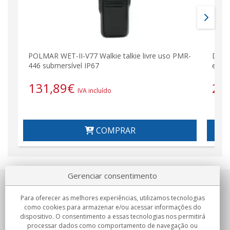
POLMAR WET-II-V77 Walkie talkie livre uso PMR-
DJ-D-
446 submersível IP67
e DM
131,89
€
23
IVA incluído
COMPRAR
Gerenciar consentimento
Sobre nosotros
Para oferecer as melhores experiências, utilizamos tecnologias
como cookies para armazenar e/ou acessar informações do
Compromissos
dispositivo. O consentimento a essas tecnologias nos permitirá
processar dados como comportamento de navegação ou