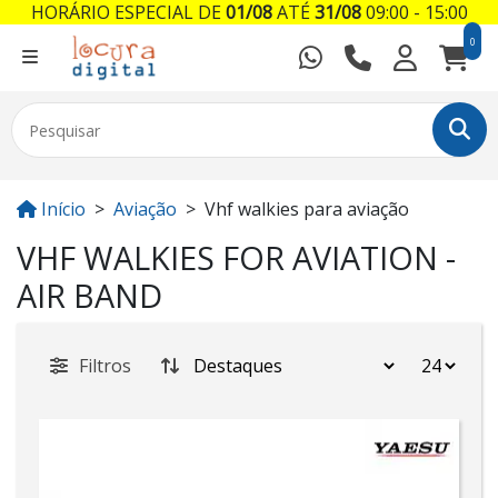
HORÁRIO ESPECIAL DE
01/08
ATÉ
31/08
09:00 - 15:00
0
Início
Aviação
Vhf walkies para aviação
VHF WALKIES FOR AVIATION -
AIR BAND
Filtros