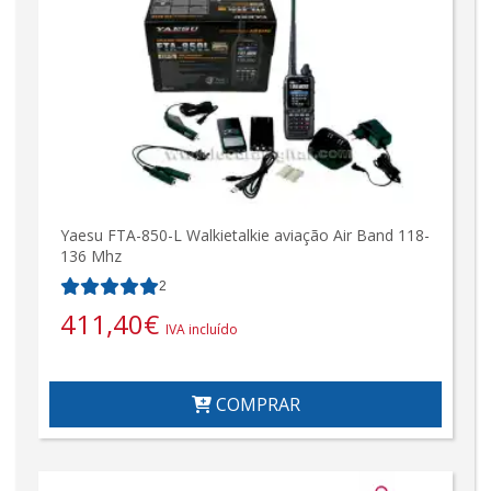
Yaesu FTA-850-L Walkietalkie aviação Air Band 118-
136 Mhz
2
411,40
€
IVA incluído
COMPRAR