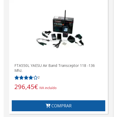
FTA550L YAESU Air Band Transceptor 118 -136
Mhz.
2
296,45
€
IVA incluído
COMPRAR