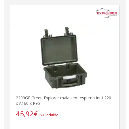
2209GE Green Explorer mala sem espuma Int L220
x A160 x P95
45,92
€
IVA incluído