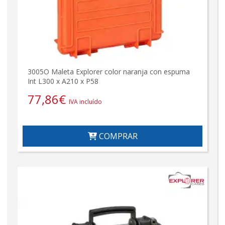
3005O Maleta Explorer color naranja con espuma
Int L300 x A210 x P58
77,86
€
IVA incluído
COMPRAR