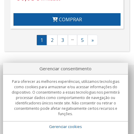
COMPRAR
...
1
2
3
5
»
Gerenciar consentimento
Sobre nosotros
Para oferecer as melhores experiências, utilizamos tecnologias
como cookies para armazenar e/ou acessar informações do
Compromissos
dispositivo. O consentimento a essas tecnologias nos permitirá
processar dados como comportamento de navegação ou
identificadores únicos neste site. Não consentir ou retirar o
Compras
consentimento pode afetar negativamente certos recursos e
funções.
Colectivos
Gerenciar cookies
Parceiros