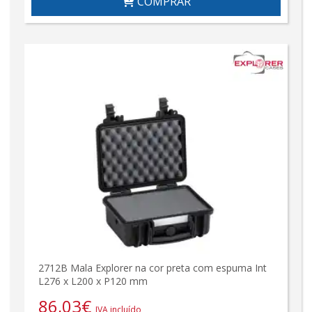
COMPRAR
2712B Mala Explorer na cor preta com espuma Int
L276 x L200 x P120 mm
86,03
€
IVA incluído