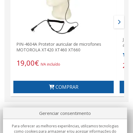
JD23
PIN-4604A Protetor auricular de microfones
auric
MOTOROLA XT420 XT460 XT660
19,00
€
26
IVA incluído
COMPRAR
Gerenciar consentimento
Sobre nosotros
Para oferecer as melhores experiências, utilizamos tecnologias
como cookies para armazenar e/ou acessar informações do