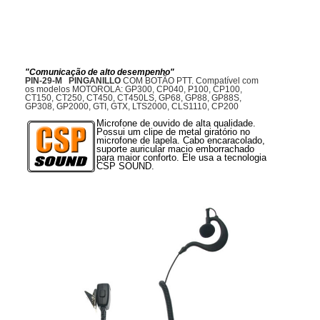
"Comunicação de alto desempenho"
PIN-29-M
PINGANILLO
COM BOTÃO PTT. Compatível com
os modelos MOTOROLA: GP300, CP040, P100, CP100,
CT150, CT250, CT450, CT450LS, GP68, GP88, GP88S,
GP308, GP2000, GTI, GTX, LTS2000, CLS1110, CP200
Microfone de ouvido de alta qualidade.
Possui um clipe de metal giratório no
microfone de lapela. Cabo encaracolado,
suporte auricular macio emborrachado
para maior conforto. Ele usa a tecnologia
CSP SOUND.