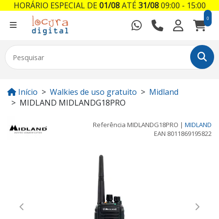
HORÁRIO ESPECIAL DE
01/08
ATÉ
31/08
09:00 - 15:00
0
Início
Walkies de uso gratuito
Midland
MIDLAND MIDLANDG18PRO
Referência
MIDLANDG18PRO
|
MIDLAND
EAN
8011869195822
Previous
Next