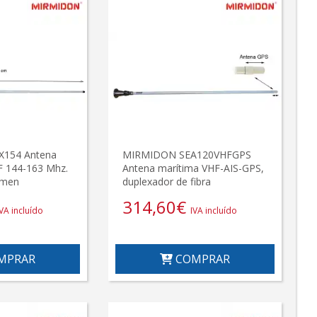
154 Antena
MIRMIDON SEA120VHFGPS
HF 144-163 Mhz.
Antena marítima VHF-AIS-GPS,
imen
duplexador de fibra
314,60
€
IVA incluído
IVA incluído
MPRAR
COMPRAR