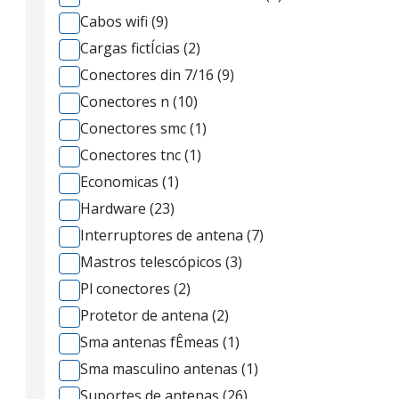
Cabos wifi (9)
Cargas fictÍcias (2)
Conectores din 7/16 (9)
Conectores n (10)
Conectores smc (1)
Conectores tnc (1)
Economicas (1)
Hardware (23)
Interruptores de antena (7)
Mastros telescópicos (3)
Pl conectores (2)
Protetor de antena (2)
Sma antenas fÊmeas (1)
Sma masculino antenas (1)
Suportes de antenas (26)