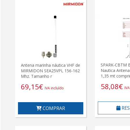
SPARK-CBTM B
Antena marinha náutica VHF de
Nautica Antena
MIRMIDON SEA25VPL 156-162
1,35 mt compr
Mhz. Tamanho r
58,08
€
69,15
€
IVA
IVA incluído
RES
COMPRAR