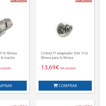
7/16 fêmea
CON4277 Adaptador DIN 7/16
r N macho
fêmea para N fêmea
13,69
€
 incluído
IVA incluído
MPRAR
COMPRAR