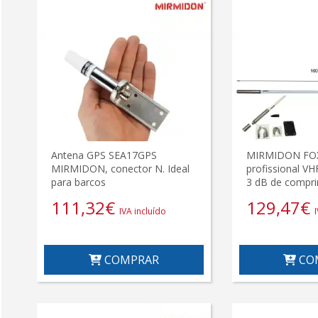
Antena GPS SEA17GPS
MIRMIDON FOX
MIRMIDON, conector N. Ideal
profissional V
para barcos
3 dB de compr
111,32
€
129,47
€
IVA incluído
COMPRAR
CO