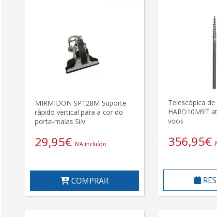
Telescópica de
MIRMIDON SP128M Suporte
HARD10M9T até
rápido vertical para a cor do
voos
porta-malas Silv
356,95
€
29,95
€
IVA incluído
RES
COMPRAR