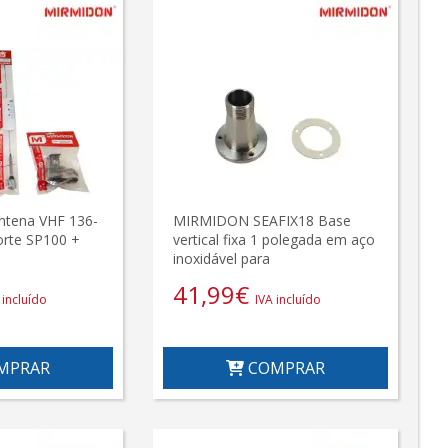
ntena VHF 136-
MIRMIDON SEAFIX18 Base
orte SP100 +
vertical fixa 1 polegada em aço
inoxidável para
41,99
€
 incluído
IVA incluído
MPRAR
COMPRAR