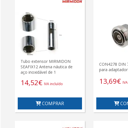
Tubo extensor MIRMIDON
CON4278 DIN 
SEAFIX12 Antena náutica de
para adaptado
aço inoxidável de 1
13,69
€
14,52
€
IVA
IVA incluído
COMPRAR
CO