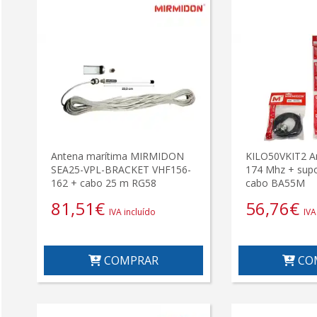
Antena marítima MIRMIDON
KILO50VKIT2 A
SEA25-VPL-BRACKET VHF156-
174 Mhz + sup
162 + cabo 25 m RG58
cabo BA55M
81,51
€
56,76
€
IVA incluído
IVA
COMPRAR
CO