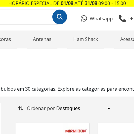
HORÁRIO ESPECIAL DE
01/08
ATÉ
31/08
09:00 - 15:00
Whatsapp
[+
soras
Antenas
Ham Shack
Acess
uídos em 30 categorias. Explore as categorias para encont
Ordenar por