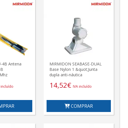
-4B Antena
MIRMIDON SEABASE-DUAL
4B
Base Nylon 1 &quot;Junta
 Mhz
dupla anti-náutica
14,52
€
 incluído
IVA incluído
MPRAR
COMPRAR