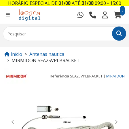
HORÁRIO ESPECIAL DE
01/08
ATÉ
31/08
09:00 - 15:00
0
Início
Antenas nautica
MIRMIDON SEA25VPLBRACKET
Referência
SEA25VPLBRACKET
|
MIRMIDON
Previous
Next