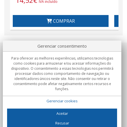
14,52
€
14
IVA incluído
COMPRAR
Gerenciar consentimento
Sobre nosotros
Para oferecer as melhores experiências, utilizamos tecnologias
como cookies para armazenar e/ou acessar informações do
Compromissos
dispositivo. O consentimento a essas tecnologias nos permitirá
processar dados como comportamento de navegação ou
identificadores únicos neste site. Não consentir ou retirar o
Compras
consentimento pode afetar negativamente certos recursos e
funções.
Colectivos
Gerenciar cookies
Parceiros
Informação
Aceitar
Recusar