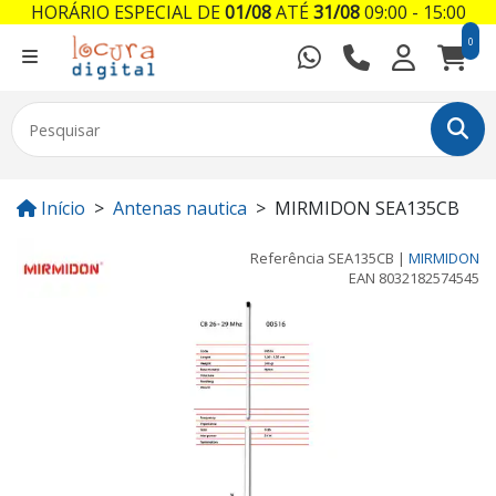
HORÁRIO ESPECIAL DE
01/08
ATÉ
31/08
09:00 - 15:00
0
Início
Antenas nautica
MIRMIDON SEA135CB
Referência
SEA135CB
|
MIRMIDON
EAN
8032182574545