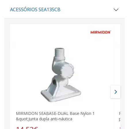
ACESSÓRIOS SEA135CB
MIRMIDON SEABASE-DUAL Base Nylon 1
FALK
&quot;Junta dupla anti-náutica
poleg