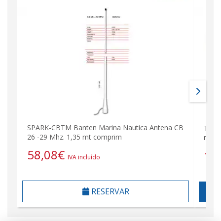
SPARK-CBTM Banten Marina Nautica Antena CB
Tubo
26 -29 Mhz. 1,35 mt comprim
náuti
58,08
€
14
IVA incluído
RESERVAR