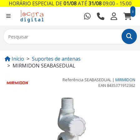
HORÁRIO ESPECIAL DE
01/08
ATÉ
31/08
09:00 - 15:00
0
Início
Suportes de antenas
MIRMIDON SEABASEDUAL
Referência
SEABASEDUAL
|
MIRMIDON
EAN
8435371912362