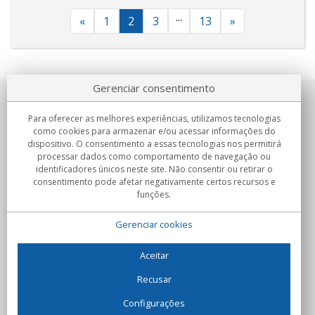
...
«
1
2
3
13
»
Gerenciar consentimento
Sobre nosotros
Para oferecer as melhores experiências, utilizamos tecnologias
como cookies para armazenar e/ou acessar informações do
Compromissos
dispositivo. O consentimento a essas tecnologias nos permitirá
processar dados como comportamento de navegação ou
identificadores únicos neste site. Não consentir ou retirar o
Compras
consentimento pode afetar negativamente certos recursos e
funções.
Colectivos
Gerenciar cookies
Parceiros
Informação
Aceitar
Recusar
Configurações
C/Flassaders, 13, Nave 6, 08130 Santa Perpètua de Mogoda