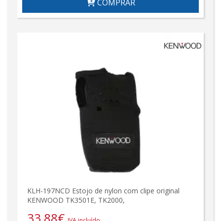
COMPRAR
KLH-197NCD Estojo de nylon com clipe original
KENWOOD TK3501E, TK2000,
33,88
€
IVA incluído