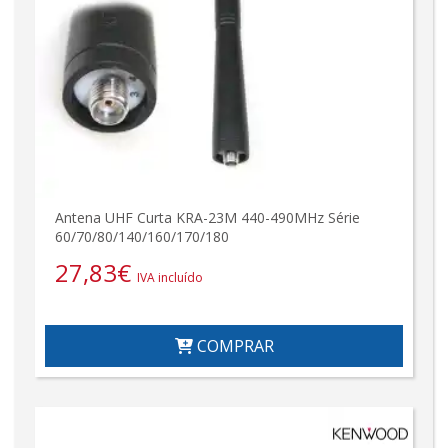
Antena UHF Curta KRA-23M 440-490MHz Série
60/70/80/140/160/170/180
27,83
€
IVA incluído
COMPRAR