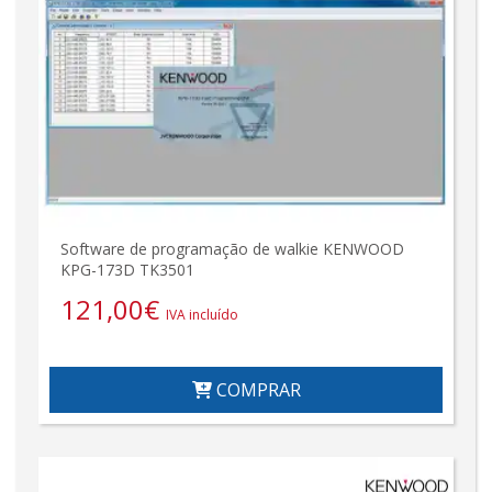
Software de programação de walkie KENWOOD
KPG-173D TK3501
121,00
€
IVA incluído
COMPRAR