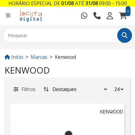
HORÁRIO ESPECIAL DE
01/08
ATÉ
31/08
09:00 - 15:00
0
Início
Marcas
Kenwood
KENWOOD
Filtros