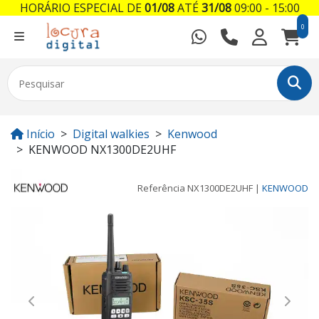
HORÁRIO ESPECIAL DE
01/08
ATÉ
31/08
09:00 - 15:00
0
Início
Digital walkies
Kenwood
KENWOOD NX1300DE2UHF
Referência
NX1300DE2UHF
|
KENWOOD
Previous
Next