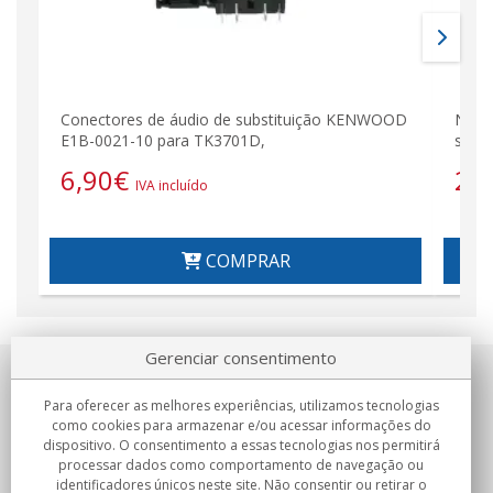
Conectores de áudio de substituição KENWOOD
NAUZ
E1B-0021-10 para TK3701D,
sist
6,90
€
21
IVA incluído
COMPRAR
Gerenciar consentimento
Sobre nosotros
Para oferecer as melhores experiências, utilizamos tecnologias
como cookies para armazenar e/ou acessar informações do
Compromissos
dispositivo. O consentimento a essas tecnologias nos permitirá
processar dados como comportamento de navegação ou
identificadores únicos neste site. Não consentir ou retirar o
Compras