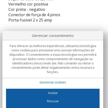
Vermelho cor positiva
Cor preta - negativo
Conector de força de 4 pinos
Porta-fusível 2 x 25 amp
Gerenciar consentimento
Sobre nosotros
Para oferecer as melhores experiências, utilizamos tecnologias
como cookies para armazenar e/ou acessar informações do
Compromissos
dispositivo. O consentimento a essas tecnologias nos permitirá
processar dados como comportamento de navegação ou
identificadores únicos neste site. Não consentir ou retirar o
Compras
consentimento pode afetar negativamente certos recursos e
funções.
Colectivos
Gerenciar cookies
Parceiros
Informação
Aceitar
Recusar