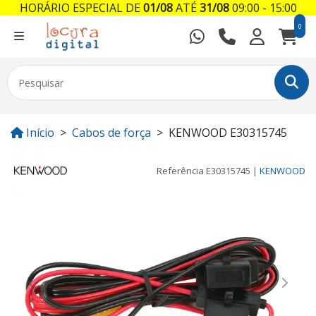
HORÁRIO ESPECIAL DE
01/08
ATÉ
31/08
09:00 - 15:00
0
Início
Cabos de força
KENWOOD E30315745
Referência
E30315745
|
KENWOOD
Previous
Next