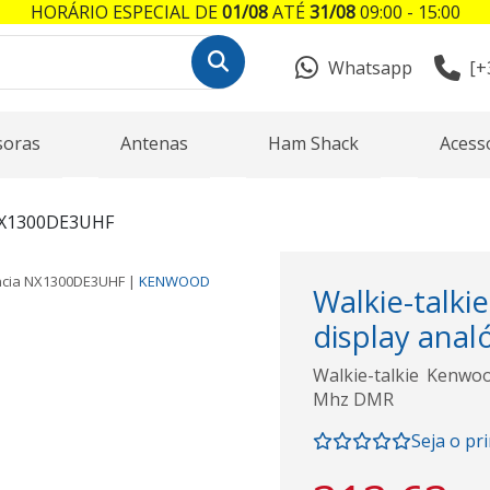
HORÁRIO ESPECIAL DE
01/08
ATÉ
31/08
09:00 - 15:00
Whatsapp
[+
soras
Antenas
Ham Shack
Acess
X1300DE3UHF
ncia
NX1300DE3UHF
|
KENWOOD
Walkie-tal
display anal
Walkie-talkie Kenwo
Mhz DMR
Seja o pr