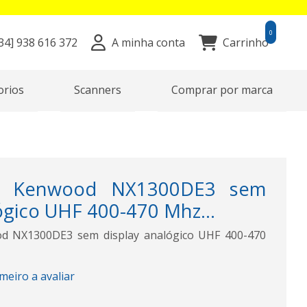
0
34]
938 616 372
A minha conta
Carrinho
orios
Scanners
Comprar por marca
kie Kenwood NX1300DE3 sem
ógico UHF 400-470 Mhz...
od NX1300DE3 sem display analógico UHF 400-470
imeiro a avaliar