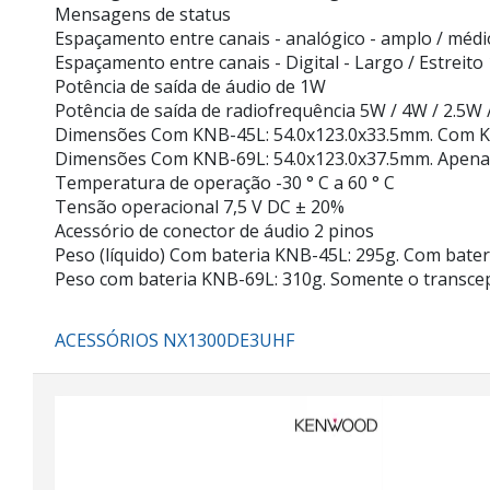
Mensagens de status
Espaçamento entre canais - analógico - amplo / médio
Espaçamento entre canais - Digital - Largo / Estreito 
Potência de saída de áudio de 1W
Potência de saída de radiofrequência 5W / 4W / 2.5W
Dimensões Com KNB-45L: 54.0x123.0x33.5mm. Com K
Dimensões Com KNB-69L: 54.0x123.0x37.5mm. Apenas
Temperatura de operação -30 ° C a 60 ° C
Tensão operacional 7,5 V DC ± 20%
Acessório de conector de áudio 2 pinos
Peso (líquido) Com bateria KNB-45L: 295g. Com bate
Peso com bateria KNB-69L: 310g. Somente o transcep
ACESSÓRIOS NX1300DE3UHF