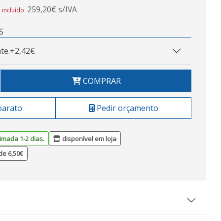
259,20€ s/IVA
 incluído
S
te.
+2,42€
COMPRAR
barato
Pedir orçamento
imada 1-2 dias.
disponível em loja
de 6,50€