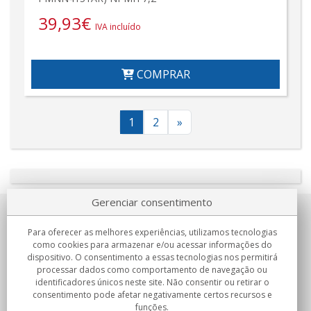
39,93
€
IVA incluído
COMPRAR
1
2
»
Gerenciar consentimento
Sobre nosotros
Para oferecer as melhores experiências, utilizamos tecnologias
como cookies para armazenar e/ou acessar informações do
Compromissos
dispositivo. O consentimento a essas tecnologias nos permitirá
processar dados como comportamento de navegação ou
identificadores únicos neste site. Não consentir ou retirar o
Compras
consentimento pode afetar negativamente certos recursos e
funções.