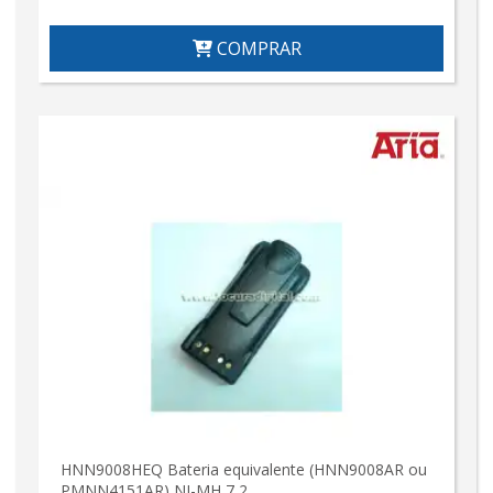
COMPRAR
HNN9008HEQ Bateria equivalente (HNN9008AR ou
PMNN4151AR) NI-MH 7,2