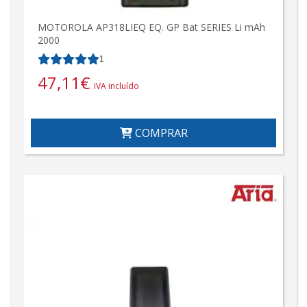
MOTOROLA AP318LIEQ EQ. GP Bat SERIES Li mAh
2000
1
47,11
€
IVA incluído
COMPRAR