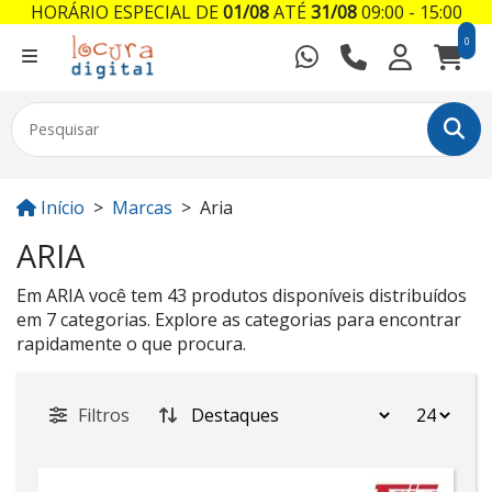
HORÁRIO ESPECIAL DE
01/08
ATÉ
31/08
09:00 - 15:00
0
Início
Marcas
Aria
ARIA
Em ARIA você tem 43 produtos disponíveis distribuídos
em 7 categorias. Explore as categorias para encontrar
rapidamente o que procura.
Filtros