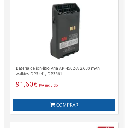
Bateria de íon-lítio Aria AP-4502-A 2.600 mAh
walkies DP3441, DP3661
91,60
€
IVA incluído
COMPRAR