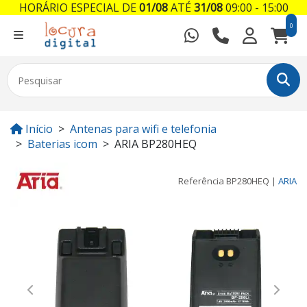
HORÁRIO ESPECIAL DE
01/08
ATÉ
31/08
09:00 - 15:00
0
Início
Antenas para wifi e telefonia
Baterias icom
ARIA BP280HEQ
Referência
BP280HEQ
|
ARIA
Previous
Next