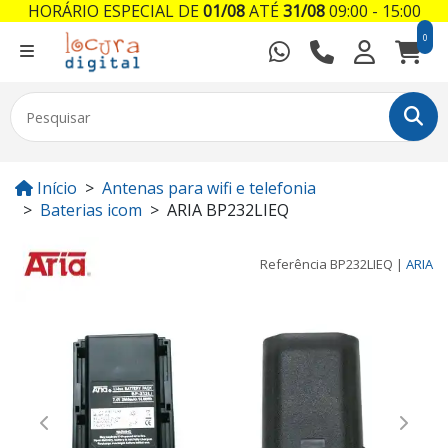
HORÁRIO ESPECIAL DE
01/08
ATÉ
31/08
09:00 - 15:00
0
Início
Antenas para wifi e telefonia
Baterias icom
ARIA BP232LIEQ
Referência
BP232LIEQ
|
ARIA
Previous
Next