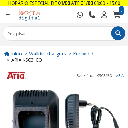
HORÁRIO ESPECIAL DE
01/08
ATÉ
31/08
09:00 - 15:00
0
Início
Walkies chargers
Kenwood
ARIA KSC31EQ
Referência
KSC31EQ
|
ARIA
Previous
Next