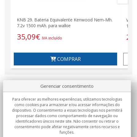
KNB 29. Bateria Equivalente Kenwood Nem-Mh.
Walk
7.2v 1500 mAh. para walkie
136-1
35,09
€
26
IVA incluído
COMPRAR
Gerenciar consentimento
Sobre nosotros
Para oferecer as melhores experiências, utilizamos tecnologias
como cookies para armazenar e/ou acessar informações do
Compromissos
dispositivo. O consentimento a essas tecnologias nos permitirá
processar dados como comportamento de navegação ou
identificadores únicos neste site. Não consentir ou retirar o
Compras
consentimento pode afetar negativamente certos recursos e
funções.
Colectivos