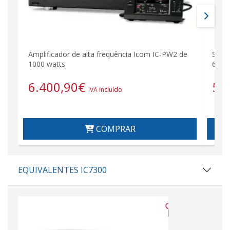
Amplificador de alta frequência Icom IC-PW2 de
Sint
1000 watts
6 com
6.400,90
€
59
IVA incluído
COMPRAR
EQUIVALENTES IC7300