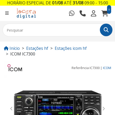
HORÁRIO ESPECIAL DE
01/08
ATÉ
31/08
09:00 - 15:00
0
Início
Estações hf
Estações icom hf
ICOM IC7300
Referência
IC7300
|
ICOM
Previous
Next