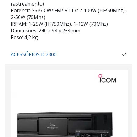
rastreamento)
Potência SSB/ CW/ FM/ RTTY: 2-100W (HF/50Mhz),
2-50W (70Mhz)
lRF AM: 1-25W (HF/50Mhz), 1-12W (70Mhz)
Dimensões: 240 x 94 x 238 mm
Peso: 4,2 kg.
ACESSÓRIOS IC7300