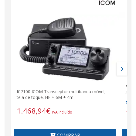
Esta
IC7100 ICOM Transceptor multibanda móvel,
50 M
tela de toque. HF + 6M + 4m
1.468,94
€
1.
IVA incluído
COMPRAR