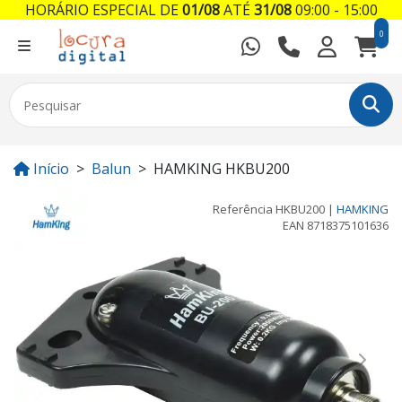
HORÁRIO ESPECIAL DE
01/08
ATÉ
31/08
09:00 - 15:00
0
Início
Balun
HAMKING HKBU200
Referência
HKBU200
|
HAMKING
EAN
8718375101636
Previous
Next