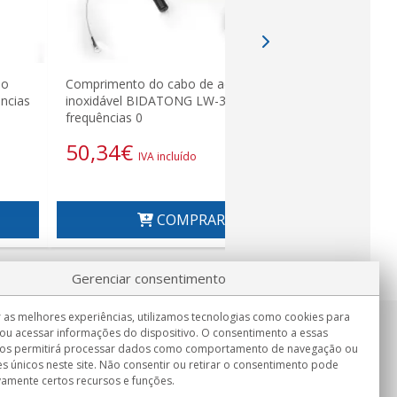
do
Comprimento do cabo de aço
Telescópic
ncias
inoxidável BIDATONG LW-30 30m
HARD10M9T
frequências 0
356,9
50,34
€
IVA incluído
COMPRAR
Gerenciar consentimento
 as melhores experiências, utilizamos tecnologias como cookies para
ou acessar informações do dispositivo. O consentimento a essas
Informação
nos permitirá processar dados como comportamento de navegação ou
Seg.-Sex. 9:00h - 15:00h.
es únicos neste site. Não consentir ou retirar o consentimento pode
Entrega em
vamente certos recursos e funções.