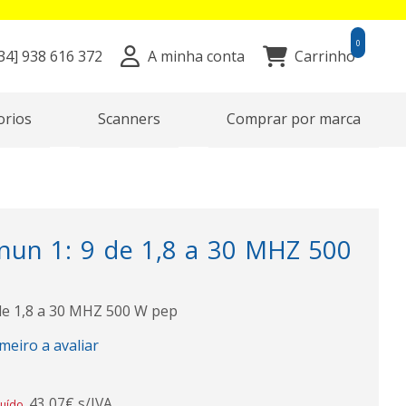
0
34]
938 616 372
A minha conta
Carrinho
orios
Scanners
Comprar por marca
un 1: 9 de 1,8 a 30 MHZ 500
de 1,8 a 30 MHZ 500 W pep
imeiro a avaliar
43,07€ s/IVA
luído