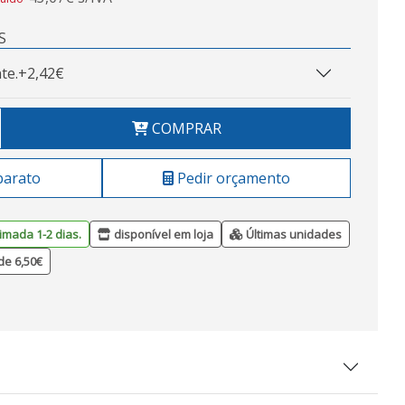
S
te.
+2,42€
COMPRAR
barato
Pedir orçamento
imada 1-2 dias.
disponível em loja
Últimas unidades
de 6,50€