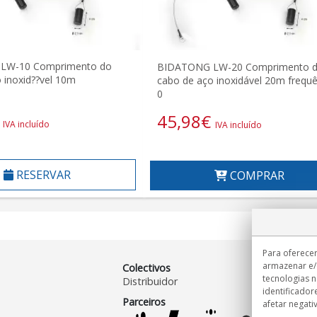
LW-10 Comprimento do
BIDATONG LW-20 Comprimento 
 inoxid??vel 10m
cabo de aço inoxidável 20m frequê
0
45,98
€
IVA incluído
IVA incluído
RESERVAR
COMPRAR
Para oferecer
armazenar e/
Colectivos
tecnologias 
Distribuidor
identificador
Parceiros
afetar negati