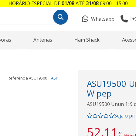
HORÁRIO ESPECIAL DE
01/08
ATÉ
31/08
09:00 - 15:00
Whatsapp
[+
soras
Antenas
Ham Shack
Acess
Referência
ASU19500
|
ASP
ASU19500 Un
W pep
ASU19500 Unun 1: 9 
Seja o pr
52,11
€
IVA inc