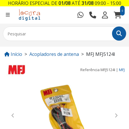
HORÁRIO ESPECIAL DE
01/08
ATÉ
31/08
09:00 - 15:00
0
Início
Acopladores de antena
MFJ MFJ5124I
Referência
MFJ5124I
|
MFJ
Previous
Next