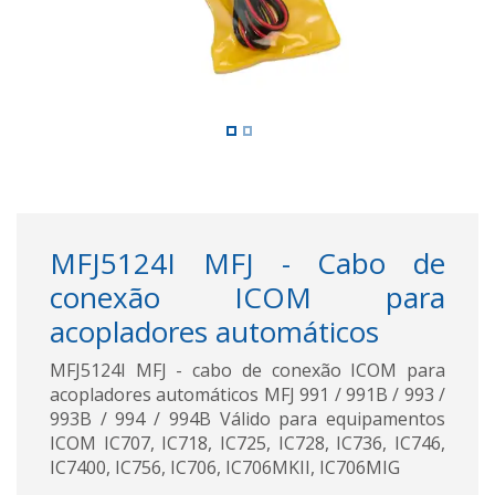
MFJ5124I MFJ - Cabo de
conexão ICOM para
acopladores automáticos
MFJ5124I MFJ - cabo de conexão ICOM para
acopladores automáticos MFJ 991 / 991B / 993 /
993B / 994 / 994B Válido para equipamentos
ICOM IC707, IC718, IC725, IC728, IC736, IC746,
IC7400, IC756, IC706, IC706MKII, IC706MIG