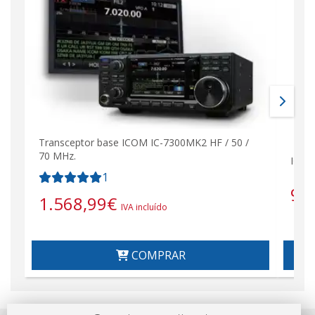
Transceptor base ICOM IC-7300MK2 HF / 50 /
70 MHz.
ICOM
1
92
1.568,99
€
IVA incluído
COMPRAR