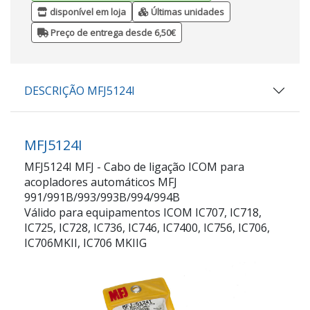
disponível em loja
Últimas unidades
Preço de entrega desde 6,50€
DESCRIÇÃO MFJ5124I
MFJ5124I
MFJ5124I MFJ - Cabo de ligação ICOM para
acopladores automáticos MFJ
991/991B/993/993B/994/994B
Válido para equipamentos ICOM IC707, IC718,
IC725, IC728, IC736, IC746, IC7400, IC756, IC706,
IC706MKII, IC706 MKIIG