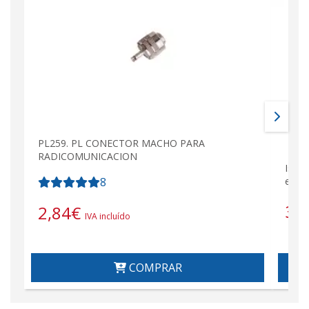
PL259. PL CONECTOR MACHO PARA
RADICOMUNICACION
Isol
8
e de 
3,
2,84
€
IVA incluído
COMPRAR