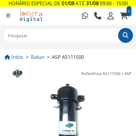
HORÁRIO ESPECIAL DE
01/08
ATÉ
31/08
09:00 - 15:00
0
Início
Balun
ASP AS111500
Referência
AS111500
|
ASP