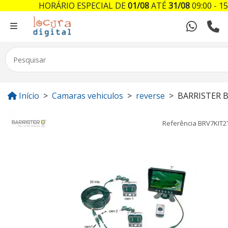
HORÁRIO ESPECIAL DE
01/08
ATÉ
31/08
09:00 - 15
Início
Camaras vehiculos
reverse
BARRISTER 
Referência
BRV7KIT2