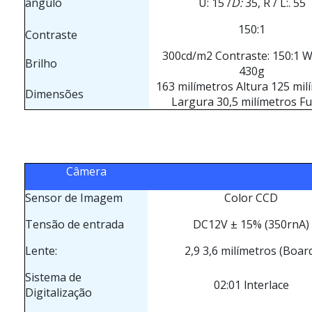
ângulo
U: 15 /
D:
35, R / L:. 55
150:1
Contraste
300cd/m2 Contraste: 150:1 W
Brilho
430g
163 milímetros Altura 125 mil
Dimensões
Largura 30,5 milímetros F
Câmera
Sensor de Imagem
Color CCD
Tensão de entrada
DC12V ± 15% (350rnA)
Lente:
2,9 3,6 milímetros (Boar
Sistema de
02:01 lnterlace
Digitalização