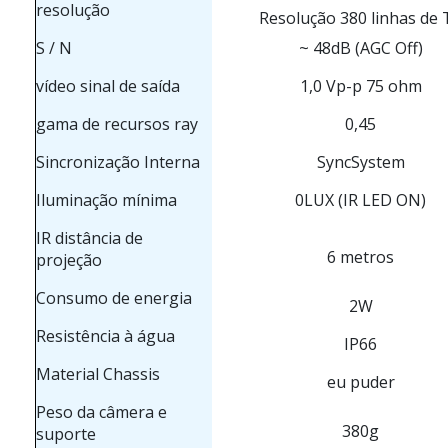
resolução
Resolução 380 linhas de 
S / N
~ 48dB (AGC Off)
vídeo sinal de saída
1,0 Vp-p 75 ohm
gama de recursos ray
0,45
Sincronização Interna
SyncSystem
Iluminação mínima
0LUX (IR LED ON)
IR distância de
6 metros
projeção
Consumo de energia
2W
Resistência à água
IP66
Material Chassis
eu puder
Peso da câmera e
380g
suporte