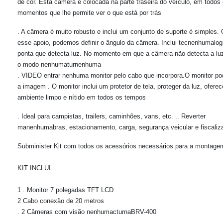
de cor. Esta câmera é colocada na parte traseira do veículo, em todos
momentos que lhe permite ver o que está por trás
. A câmera é muito robusto e inclui um conjunto de suporte é simples.
esse apoio, podemos definir o ângulo da câmera. Inclui tecnenhumalog
ponta que detecta luz. No momento em que a câmera não detecta a luz
o modo nenhumaturnenhuma
. VIDEO entrar nenhuma monitor pelo cabo que incorpora.
O monitor po
a imagem
. O monitor inclui um protetor de tela, proteger da luz, ofer
ambiente limpo e nítido em todos os tempos
. Ideal para campistas, trailers, caminhões, vans, etc. .. Reverter
manenhumabras, estacionamento, carga, segurança veicular e fiscaliz
Subminister Kit com todos os acessórios necessários para a montage
KIT INCLUI:
1
. Monitor 7 polegadas TFT LCD
2 Cabo conexão de 20 metros
. 2 Câmeras com visão nenhumacturnaBRV-400