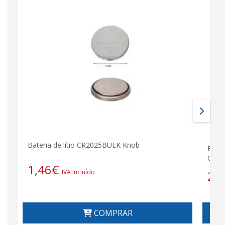
Bateria de lítio CR2025BULK Knob
BARR
CAME
1,46
€
IVA incluído
29
COMPRAR