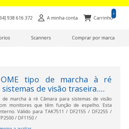
0
34]
938 616 372
A minha conta
Carrinho
orios
Scanners
Comprar por marca
DOME tipo de marcha à ré
sistemas de visão traseira....
de marcha à ré Câmara para sistemas de visão
 com monitores que têm função de espelho. Esta
nterno. Válido para TAK7511 / DF2155 / DF2255 /
P2500 / DF1150 /
imeiro a avaliar