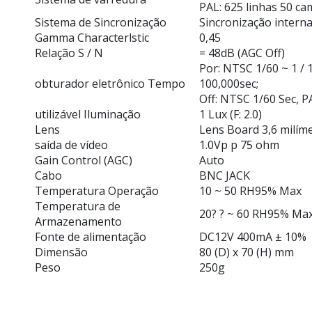
PAL: 625 linhas 50 ca
Sistema de Sincronização
Sincronização intern
Gamma Characterlstic
0,45
Relação S / N
= 48dB (AGC Off)
Por: NTSC 1/60 ~ 1 / 
obturador eletrônico Tempo
100,000sec;
Off: NTSC 1/60 Sec, P
utilizável Iluminação
1 Lux (F: 2.0)
Lens
Lens Board 3,6 milíme
saída de vídeo
1.0Vp p 75 ohm
Gain Control (AGC)
Auto
Cabo
BNC JACK
Temperatura Operação
10 ~ 50 RH95% Max
Temperatura de
20? ? ~ 60 RH95% Ma
Armazenamento
Fonte de alimentação
DC12V 400mA ± 10%
Dimensão
80 (D) x 70 (H) mm
Peso
250g