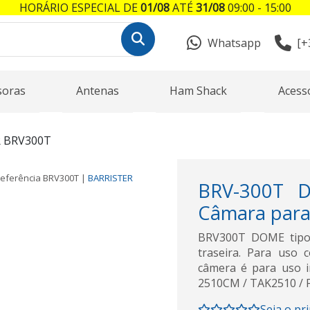
HORÁRIO ESPECIAL DE
01/08
ATÉ
31/08
09:00 - 15:00
Whatsapp
[+
soras
Antenas
Ham Shack
Acess
 BRV300T
eferência
BRV300T
|
BARRISTER
BRV-300T 
Câmara para 
BRV300T DOME tipo 
traseira. Para uso
câmera é para uso i
2510CM / TAK2510 / F
Seja o pr