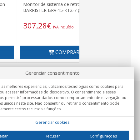
BARRISTER 
ion
Monitor de sistema de retrovisor
Retrovisor
BARRISTER BRV-15-KT2-7 polegadas
Espel
307,28
€
214,5
IVA incluído
COMPRAR
Gerenciar consentimento
 as melhores experiências, utilizamos tecnologias como cookies para
ou acessar informações do dispositivo. O consentimento a essas
Informação
nos permitirá processar dados como comportamento de navegação ou
Seg.-Sex. 9:00h - 15:00h.
es únicos neste site. Não consentir ou retirar o consentimento pode
Entrega em
vamente certos recursos e funções.
Gerenciar cookies
eitar
Recusar
Configurações