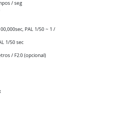
mpos / seg
a
100,000sec, PAL 1/50 ~ 1 /
AL 1/50 sec
tros / F2.0 (opcional)
x