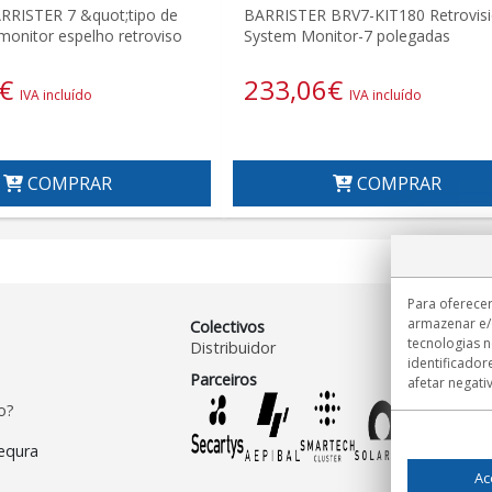
RRISTER 7 &quot;tipo de
BARRISTER BRV7-KIT180 Retrovis
monitor espelho retroviso
System Monitor-7 polegadas
€
233,06
€
IVA incluído
IVA incluído
COMPRAR
COMPRAR
Para oferecer
armazenar e/
Colectivos
tecnologias 
Distribuidor
identificador
Parceiros
afetar negati
o?
Ac