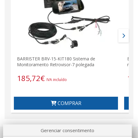
BARRISTER BRV-15-KIT180 Sistema de
BRV-
Monitoramento Retrovisor-7 polegada
monit
185,72
€
11
IVA incluído
COMPRAR
Gerenciar consentimento