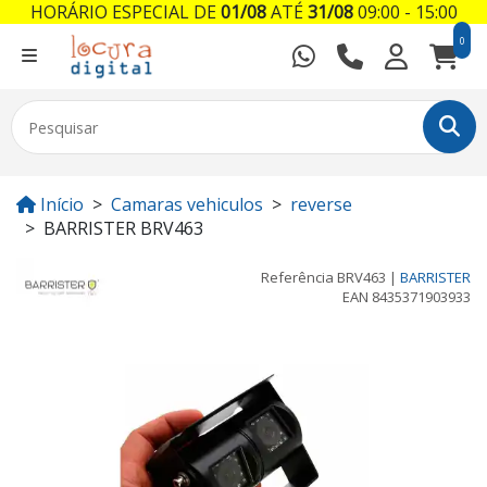
HORÁRIO ESPECIAL DE
01/08
ATÉ
31/08
09:00 - 15:00
0
Início
Camaras vehiculos
reverse
BARRISTER BRV463
Referência
BRV463
|
BARRISTER
EAN
8435371903933