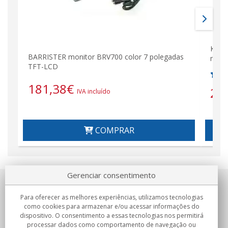
KIT-
BARRISTER monitor BRV700 color 7 polegadas
mane
TFT-LCD
181,38
€
26
IVA incluído
COMPRAR
Gerenciar consentimento
Sobre nosotros
Para oferecer as melhores experiências, utilizamos tecnologias
como cookies para armazenar e/ou acessar informações do
Compromissos
dispositivo. O consentimento a essas tecnologias nos permitirá
processar dados como comportamento de navegação ou