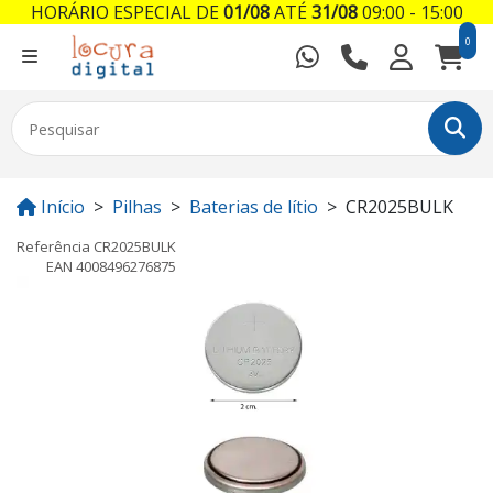
HORÁRIO ESPECIAL DE
01/08
ATÉ
31/08
09:00 - 15:00
0
Início
Pilhas
Baterias de lítio
CR2025BULK
Referência
CR2025BULK
EAN
4008496276875