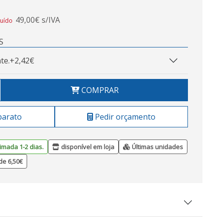
49,00€ s/IVA
luído
S
te.
+2,42€
COMPRAR
barato
Pedir orçamento
imada 1-2 dias.
disponível em loja
Últimas unidades
de 6,50€