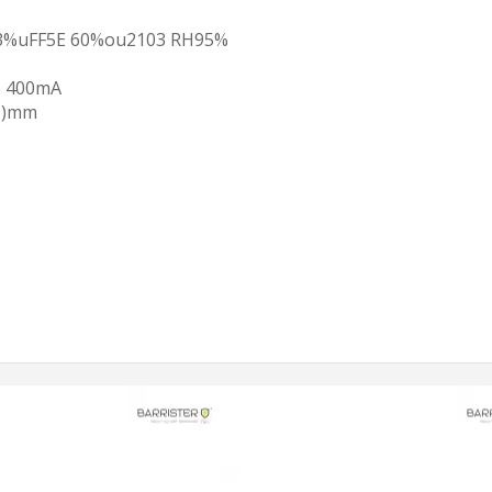
3%uFF5E 60%ou2103 RH95%
 400mA
H)mm