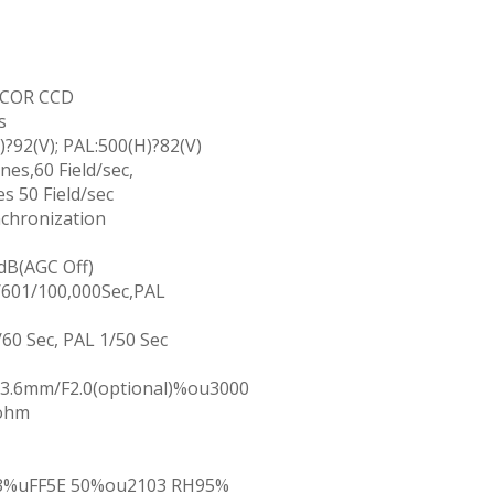
 COR CCD
s
92(V); PAL:500(H)?82(V)
es,60 Field/sec,
 50 Field/sec
chronization
B(AGC Off)
601/100,000Sec,PAL
60 Sec, PAL 1/50 Sec
3.6mm/F2.0(optional)%ou3000
 ohm
3%uFF5E 50%ou2103 RH95%