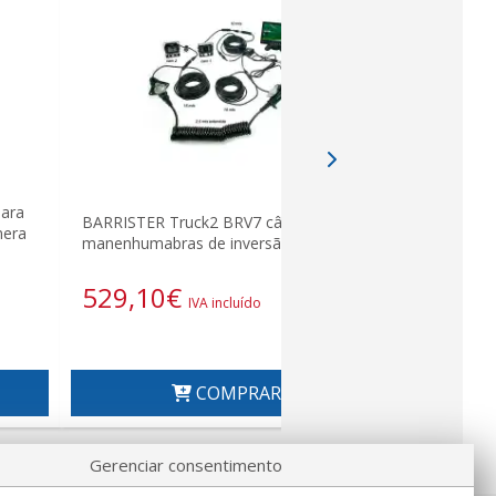
ara
BARRISTER Truck2 BRV7 câmera para
BARRISTER
mera
manenhumabras de inversão 07 feverei
1 CAMERA C
529,10
€
296,4
IVA incluído
COMPRAR
Gerenciar consentimento