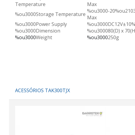
Temperature
Max
%ou3000-20%ou210
%ou3000Storage Temperature
Max
%ou3000Power Supply
%ou3000DC12V±10%
%ou3000Dimension
%ou300080(D) x 70(
%ou3000
Weight
%ou3000
250g
ACESSÓRIOS TAK300TJX