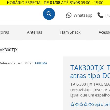
HORÁRIO ESPECIAL DE
01/08
ATÉ
31/08
09:00 - 15:00
Whatsapp
[+
soras
Antenas
Ham Shack
Acess
AK300TJX
Referência
TAK300TJX
|
TAKUMA
TAK300TJX 
atras tipo D
TAK-300TJX TAKUMA 
retrovisión. Invest
igual que um espelho.
Seja o pr