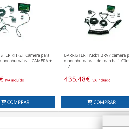
STER KIT-2T Câmera para
BARRISTER Truck1 BRV7 câmera p
s manenhumabras CAMERA +
manenhumabras de marcha 1 Câ
+ 7
€
435,48
€
IVA incluído
IVA incluído
COMPRAR
COMPRAR