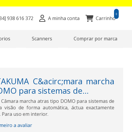
0
34]
938 616 372
A minha conta
Carrinho
orios
Scanners
Comprar por marca
TAKUMA C&acirc;mara marcha
OMO para sistemas de...
Câmara marcha atras tipo DOMO para sistemas de
e a visão de forma automática, áctua exactamente
 Para uso em interior.
imeiro a avaliar