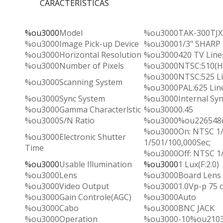
CARACTERÍSTICAS
%ou3000
Model
%ou3000TAK-300TJX
%ou3000Image Pick-up Device
%ou30001/3" SHARP
%ou3000Horizontal Resolution
%ou3000420 TV Line
%ou3000Number of Pixels
%ou3000NTSC:510(H)?
%ou3000NTSC:525 Lin
%ou3000Scanning System
%ou3000PAL:625 Lines
%ou3000Sync System
%ou3000Internal Syn
%ou3000Gamma Characterlstic
%ou30000.45
%ou3000S/N Ratio
%ou3000%ou226548d
%ou3000On: NTSC 1/
%ou3000Electronic Shutter
1/501/100,000Sec;
Time
%ou3000Off: NTSC 1/
%ou3000
Usable Illumination
%ou3000
1 Lux(F:2.0)
%ou3000Lens
%ou3000Board Lens 
%ou3000Video Output
%ou30001.0Vp-p 75
%ou3000Gain Controle(AGC)
%ou3000Auto
%ou3000Cabo
%ou3000BNC JACK
%ou3000Operation
%ou3000-10%ou210