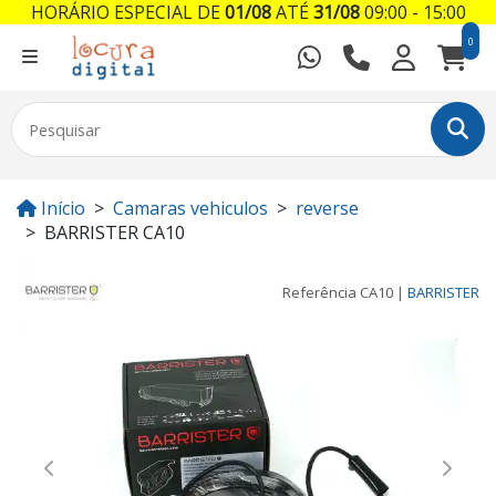
HORÁRIO ESPECIAL DE
01/08
ATÉ
31/08
09:00 - 15:00
0
Início
Camaras vehiculos
reverse
BARRISTER CA10
Referência
CA10
|
BARRISTER
Previous
Next