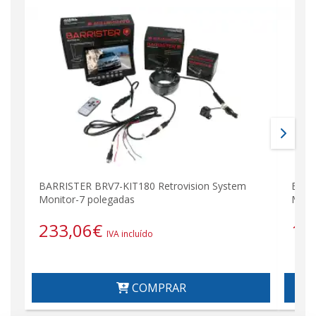
BARRISTER BRV7-KIT180 Retrovision System
BARR
Monitor-7 polegadas
Moni
233,06
€
18
IVA incluído
COMPRAR