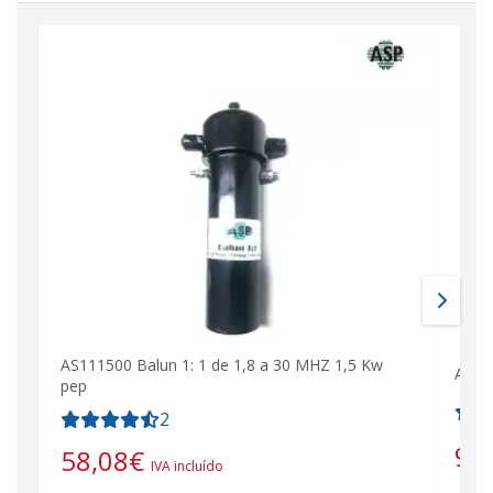
AS111500 Balun 1: 1 de 1,8 a 30 MHZ 1,5 Kw
AS11
pep
2
90
58,08
€
IVA incluído