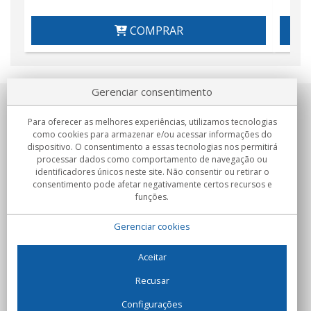
COMPRAR
Gerenciar consentimento
Sobre nosotros
Para oferecer as melhores experiências, utilizamos tecnologias
como cookies para armazenar e/ou acessar informações do
Compromissos
dispositivo. O consentimento a essas tecnologias nos permitirá
processar dados como comportamento de navegação ou
identificadores únicos neste site. Não consentir ou retirar o
Compras
consentimento pode afetar negativamente certos recursos e
funções.
Colectivos
Gerenciar cookies
Parceiros
Informação
Aceitar
Recusar
Configurações
C/Flassaders, 13, Nave 6, 08130 Santa Perpètua de Mogoda