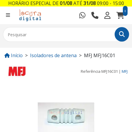
HORÁRIO ESPECIAL DE
01/08
ATÉ
31/08
09:00 - 15:00
0
Início
Isoladores de antena
MFJ MFJ16C01
Referência
MFJ16C01
|
MFJ