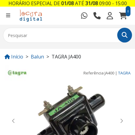
HORÁRIO ESPECIAL DE
01/08
ATÉ
31/08
09:00 - 15:00
0
Início
Balun
TAGRA JA400
Referência
JA400
|
TAGRA
Previous
Next