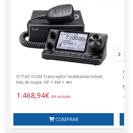
Esta
IC7100 ICOM Transceptor multibanda móvel,
50 M
tela de toque. HF + 6M + 4m
1.468,94
€
1.
IVA incluído
COMPRAR