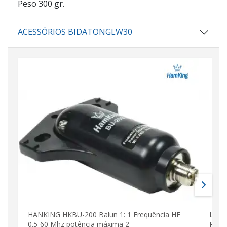
Peso 300 gr.
ACESSÓRIOS BIDATONGLW30
HANKING HKBU-200 Balun 1: 1 Frequência HF
LEMM
0.5-60 Mhz potência máxima 2
Potên