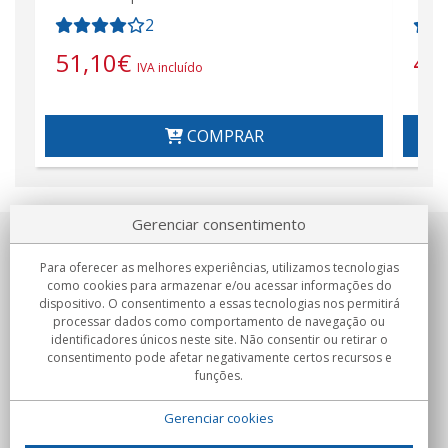
2
51,10
€
41
IVA incluído
COMPRAR
Gerenciar consentimento
Sobre nosotros
Para oferecer as melhores experiências, utilizamos tecnologias
como cookies para armazenar e/ou acessar informações do
Compromissos
dispositivo. O consentimento a essas tecnologias nos permitirá
processar dados como comportamento de navegação ou
identificadores únicos neste site. Não consentir ou retirar o
Compras
consentimento pode afetar negativamente certos recursos e
funções.
Colectivos
Gerenciar cookies
Parceiros