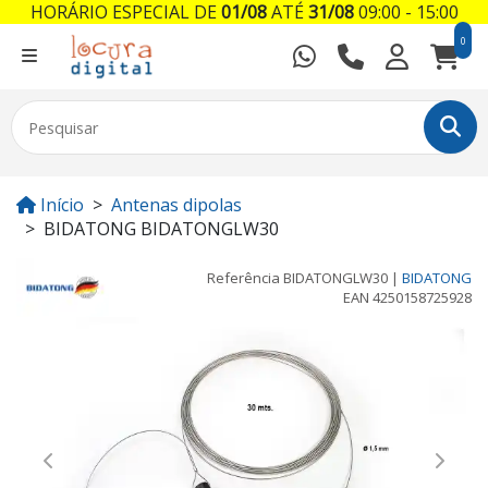
HORÁRIO ESPECIAL DE
01/08
ATÉ
31/08
09:00 - 15:00
0
Início
Antenas dipolas
BIDATONG BIDATONGLW30
Referência
BIDATONGLW30
|
BIDATONG
EAN
4250158725928
Previous
Next