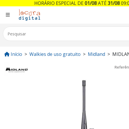
HORÁRIO ESPECIAL DE
01/08
ATÉ
31/08
09:0
Início
Walkies de uso gratuito
Midland
MIDLA
Referên