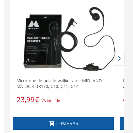
Microfone de ouvido walkie talkie MIDLAND
Kit 
MA-29LK BR180, G10, G11, G14
walk
23,99
€
48
IVA incluído
COMPRAR