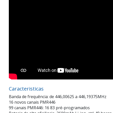
Caracteristicas
Banda de frequência: de 446,00625 a 446,19375MHz
16 novos canais PMR446
99 canais PMR446: 16 83 pré-programados