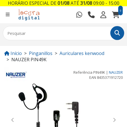
HORÁRIO ESPECIAL DE
01/08
ATÉ
31/08
09:00 - 15:00
0
Início
Pinganillos
Auriculares kenwood
NAUZER PIN49K
Referência
PIN49K
|
NAUZER
EAN
8435371912720
Previous
Next