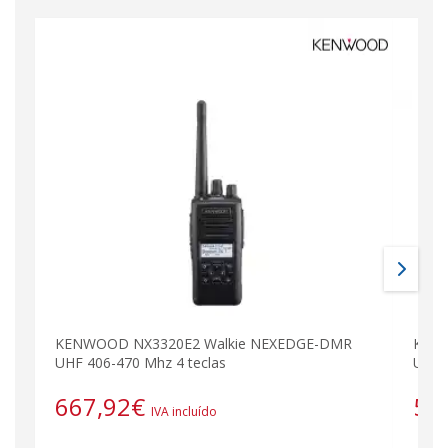
KENWOOD NX3320E2 Walkie NEXEDGE-DMR
KENW
UHF 406-470 Mhz 4 teclas
UHF 
667,92
€
59
IVA incluído