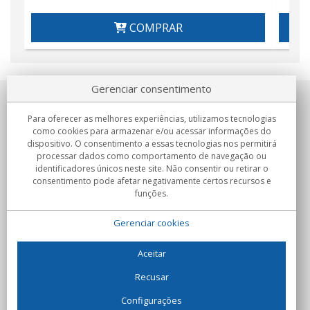
COMPRAR
Gerenciar consentimento
Sobre nosotros
Para oferecer as melhores experiências, utilizamos tecnologias
como cookies para armazenar e/ou acessar informações do
Compromissos
dispositivo. O consentimento a essas tecnologias nos permitirá
processar dados como comportamento de navegação ou
identificadores únicos neste site. Não consentir ou retirar o
Compras
consentimento pode afetar negativamente certos recursos e
funções.
Colectivos
Gerenciar cookies
Parceiros
Informação
Aceitar
Recusar
Configurações
C/Flassaders, 13, Nave 6, 08130 Santa Perpètua de Mogoda