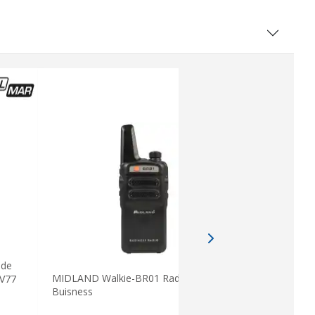
 de
Transcept
MIDLAND Walkie-BR01 Radio PMR-446
 V77
sem Displa
Buisness
174