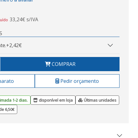
33,24€ s/IVA
luído
S
te.
+2,42€
COMPRAR
barato
Pedir orçamento
imada 1-2 dias.
disponível em loja
Últimas unidades
de 6,50€