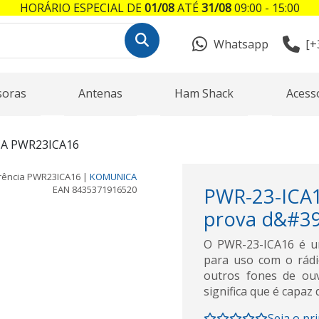
HORÁRIO ESPECIAL DE
01/08
ATÉ
31/08
09:00 - 15:00
Whatsapp
[+
soras
Antenas
Ham Shack
Acess
A PWR23ICA16
rência
PWR23ICA16
|
KOMUNICA
EAN
8435371916520
PWR-23-ICA
prova d&#39
O PWR-23-ICA16 é um
para uso com o rádi
outros fones de ou
significa que é capaz 
Seja o pr