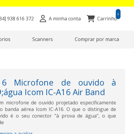
0
34]
938 616 372
A minha conta
Carrinho
orios
Scanners
Comprar por marca
16 Microfone de ouvido à
;água Icom IC-A16 Air Band
 microfone de ouvido projetado especificamente
o banda aérea Icom IC-A16. O que o distingue de
vido é o seu conector "à prova de água", o que
de
imeiro a avaliar