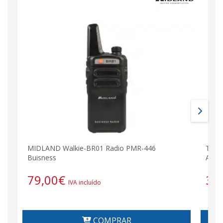
MIDLAND Walkie-BR01 Radio PMR-446
Tran
Buisness
Anal
79,00
€
31
IVA incluído
COMPRAR