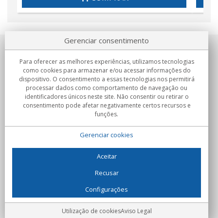
Gerenciar consentimento
Sobre nosotros
Para oferecer as melhores experiências, utilizamos tecnologias
como cookies para armazenar e/ou acessar informações do
Compromissos
dispositivo. O consentimento a essas tecnologias nos permitirá
processar dados como comportamento de navegação ou
identificadores únicos neste site. Não consentir ou retirar o
Compras
consentimento pode afetar negativamente certos recursos e
funções.
Colectivos
Gerenciar cookies
Parceiros
Informação
Aceitar
Recusar
Configurações
C/Flassaders, 13, Nave 6, 08130 Santa Perpètua de Mogoda
(Barcelona) - Espanha
Locura Digital - Todos os direitos reservados
Aviso Legal
Utilização de cookies
Aviso Legal