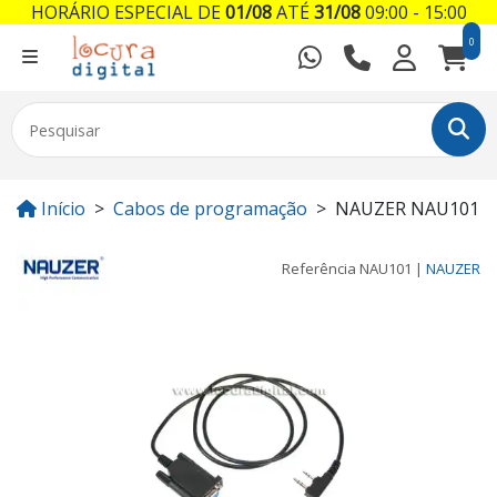
HORÁRIO ESPECIAL DE
01/08
ATÉ
31/08
09:00 - 15:00
0
Início
Cabos de programação
NAUZER NAU101
Referência
NAU101
|
NAUZER