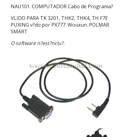
NAU101.
COMPUTADOR Cabo de Programa?
VLIDO PARA TK 3201, THK2, THK4, TH F7E
PUXING v?do por PX777. Wouxun. POLMAR
SMART
O software n?est?nclu?.