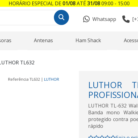
HORÁRIO ESPECIAL DE
01/08
ATÉ
31/08
09:00 - 15:00
Whatsapp
[+
soras
Antenas
Ham Shack
Acess
LUTHOR TL632
Referência
TL632
|
LUTHOR
LUTHOR TL
PROFISSION
LUTHOR TL-632 Walk
Banda mono Walkie
protegido contra poe
rápido
Seja o pr