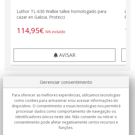
Luthor TL-630 Walkie talkie homologado para
LUTH
cazar en Galicia. Protecci
PROF
114,95
€
11
IVA incluído
AVISAR
Gerenciar consentimento
Sobre nosotros
Para oferecer as melhores experiências, utilizamos tecnologias
como cookies para armazenar e/ou acessar informações do
Compromissos
dispositivo. O consentimento a essas tecnologias nos permitirá
processar dados como comportamento de navegação ou
identificadores únicos neste site. Não consentir ou retirar o
Compras
consentimento pode afetar negativamente certos recursos e
funções.
Colectivos