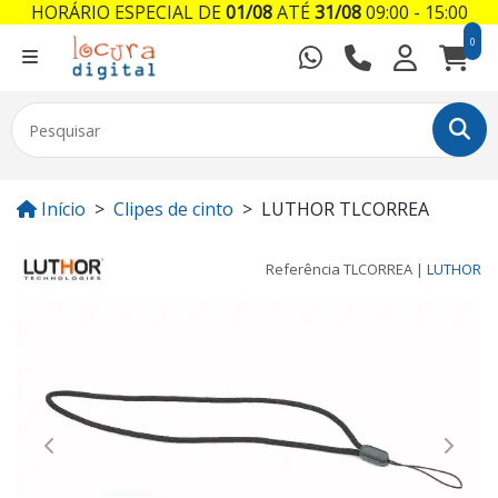
HORÁRIO ESPECIAL DE
01/08
ATÉ
31/08
09:00 - 15:00
0
Início
Clipes de cinto
LUTHOR TLCORREA
Referência
TLCORREA
|
LUTHOR
Previous
Next