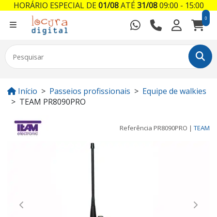
HORÁRIO ESPECIAL DE
01/08
ATÉ
31/08
09:00 - 15:00
0
Início
Passeios profissionais
Equipe de walkies
TEAM PR8090PRO
Referência
PR8090PRO
|
TEAM
Previous
Next