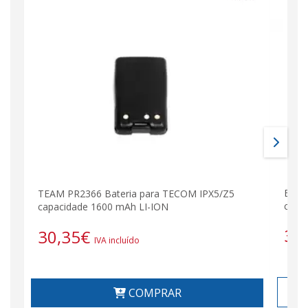
EQUI
TEAM PR2366 Bateria para TECOM IPX5/Z5
capac
capacidade 1600 mAh LI-ION
38
30,35
€
IVA incluído
COMPRAR