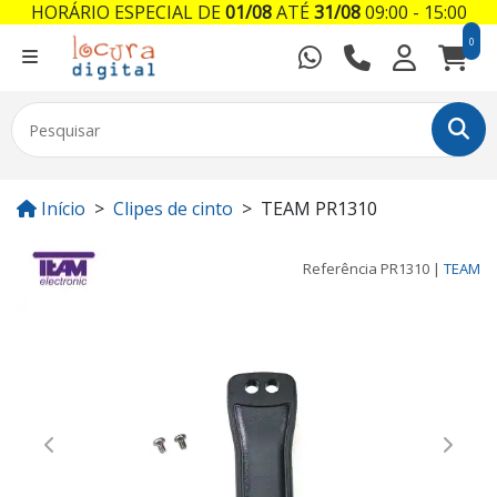
HORÁRIO ESPECIAL DE
01/08
ATÉ
31/08
09:00 - 15:00
0
Início
Clipes de cinto
TEAM PR1310
Referência
PR1310
|
TEAM
Previous
Next