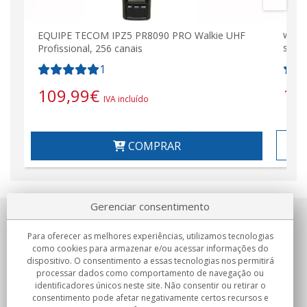
walk
EQUIPE TECOM IPZ5 PR8090 PRO Walkie UHF
sem 
Profissional, 256 canais
1
10
109,99
€
IVA incluído
COMPRAR
Gerenciar consentimento
Sobre nosotros
Para oferecer as melhores experiências, utilizamos tecnologias
como cookies para armazenar e/ou acessar informações do
Compromissos
dispositivo. O consentimento a essas tecnologias nos permitirá
processar dados como comportamento de navegação ou
identificadores únicos neste site. Não consentir ou retirar o
Compras
consentimento pode afetar negativamente certos recursos e