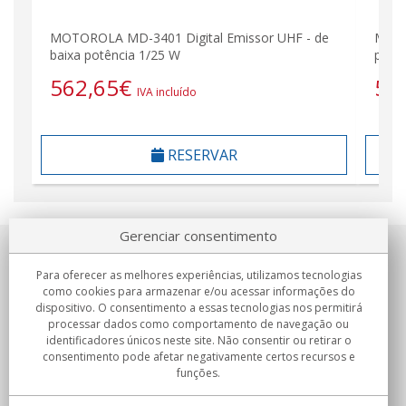
MOTOROLA MD-3401 Digital Emissor UHF - de
MOTO
baixa potência 1/25 W
potê
562,65
€
59
IVA incluído
RESERVAR
Gerenciar consentimento
Sobre nosotros
Para oferecer as melhores experiências, utilizamos tecnologias
como cookies para armazenar e/ou acessar informações do
Compromissos
dispositivo. O consentimento a essas tecnologias nos permitirá
processar dados como comportamento de navegação ou
identificadores únicos neste site. Não consentir ou retirar o
Compras
consentimento pode afetar negativamente certos recursos e
funções.
Colectivos