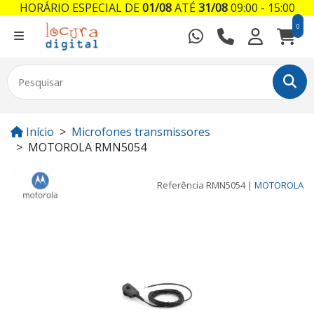
HORÁRIO ESPECIAL DE
01/08
ATÉ
31/08
09:00 - 15:00
0
Início
Microfones transmissores
MOTOROLA RMN5054
Referência
RMN5054
|
MOTOROLA