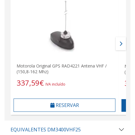
Motorola Original GPS RAD4221 Antena VHF /
Moto
(150,8-162 Mhz)
(146
337,59
€
36
IVA incluído
RESERVAR
EQUIVALENTES DM3400VHF25