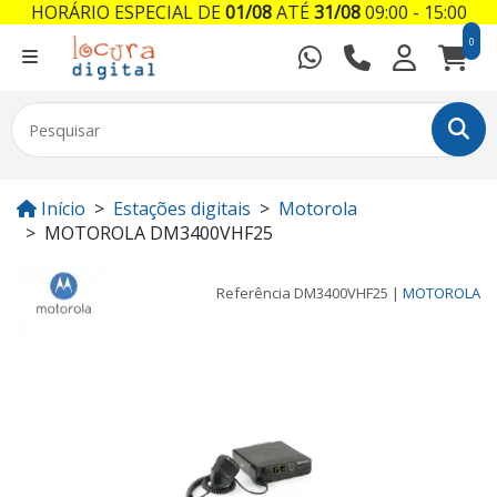
HORÁRIO ESPECIAL DE
01/08
ATÉ
31/08
09:00 - 15:00
0
Início
Estações digitais
Motorola
MOTOROLA DM3400VHF25
Referência
DM3400VHF25
|
MOTOROLA