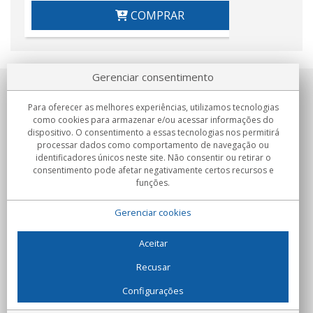
COMPRAR
Gerenciar consentimento
Sobre nosotros
Para oferecer as melhores experiências, utilizamos tecnologias
como cookies para armazenar e/ou acessar informações do
Compromissos
dispositivo. O consentimento a essas tecnologias nos permitirá
processar dados como comportamento de navegação ou
identificadores únicos neste site. Não consentir ou retirar o
Compras
consentimento pode afetar negativamente certos recursos e
funções.
Colectivos
Gerenciar cookies
Parceiros
Informação
Aceitar
Recusar
Configurações
C/Flassaders, 13, Nave 6, 08130 Santa Perpètua de Mogoda
(Barcelona) - Espanha