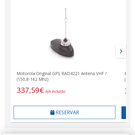
Motorola Original GPS RAD4221 Antena VHF /
Moto
(150,8-162 Mhz)
(146
337,59
€
36
IVA incluído
RESERVAR