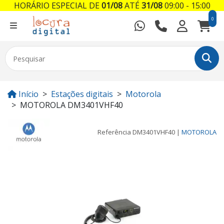
HORÁRIO ESPECIAL DE
01/08
ATÉ
31/08
09:00 - 15:00
0
Início
Estações digitais
Motorola
MOTOROLA DM3401VHF40
Referência
DM3401VHF40
|
MOTOROLA