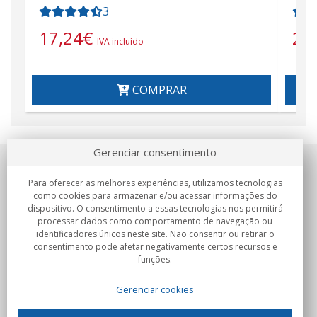
3
17,24
€
24
IVA incluído
COMPRAR
Gerenciar consentimento
Sobre nosotros
Para oferecer as melhores experiências, utilizamos tecnologias
como cookies para armazenar e/ou acessar informações do
Compromissos
dispositivo. O consentimento a essas tecnologias nos permitirá
processar dados como comportamento de navegação ou
identificadores únicos neste site. Não consentir ou retirar o
Compras
consentimento pode afetar negativamente certos recursos e
funções.
Colectivos
Gerenciar cookies
Parceiros