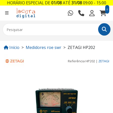
HORÁRIO ESPECIAL DE
01/08
ATÉ
31/08
09:00 - 15:00
0
Início
Medidores roe swr
ZETAGI HP202
Referência
HP202
|
ZETAGI