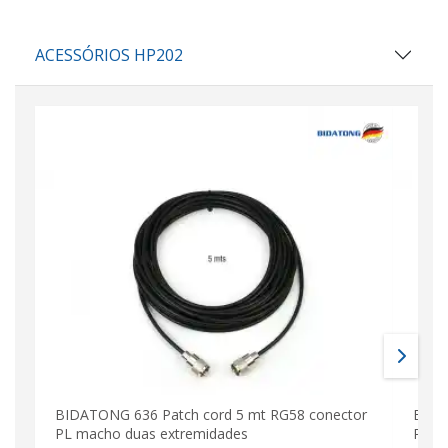
ACESSÓRIOS HP202
BIDATONG 636 Patch cord 5 mt RG58 conector
BIDA
PL macho duas extremidades
PL m